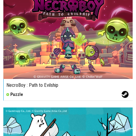
NecroBoy : Path to Evilship
Puzzle