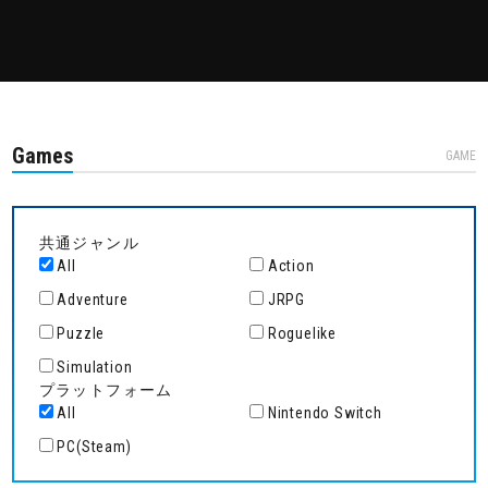
Games
GAME
共通ジャンル
All
Action
Adventure
JRPG
Puzzle
Roguelike
Simulation
プラットフォーム
All
Nintendo Switch
PC(Steam)