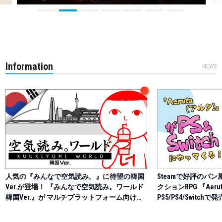
Information
NEWS
人気の『みんなで空気読み。』に待望の韓国
Steamで好評のパ
Ver.が登場！ 『みんなで空気読み。ワールド
クションRPG 『Aeru
韓国Ver.』が マルチプラットフォーム向けに
PS5/PS4/Swit
発売決定 新たにUGC機能を実装！
売版決定を記念し、
載権が当たる「イラ