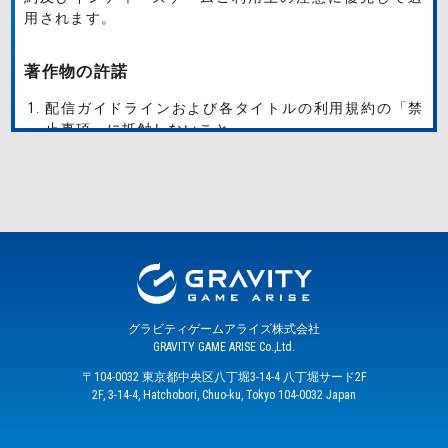
用されます。
著作物の許諾
配信ガイドラインおよび各タイトルの利用規約の「禁
止事項」に抵触しないこと
対象のタイトル毎に以下の権利表記を掲載すること
なお、権利表記の指定は随時更新されます。
【タイトル名】
権利表記
【NecroBoy : Path to Evilship】
© GRAVITY GAME ARISE Co.,Ltd. © 2022Chillin’Wolf All
rights reserved.
グラビティゲームアライズ株式会社
【フォレストピア】
GRAVITY GAME ARISE Co.,Ltd.
© Gamtropy Co., Ltd. © GRAVITY GAME ARISE Co.,Ltd. All
〒104-0032 東京都中央区八丁堀3-14-4 八丁堀サード2F
rights reserved.
2F, 3-14-4, Hatchobori, Chuo-ku, Tokyo 104-0032 Japan
【ポーラトピア】
© 2022 Gamtropy Co., Ltd. © 2023 GRAVITY GAME ARISE